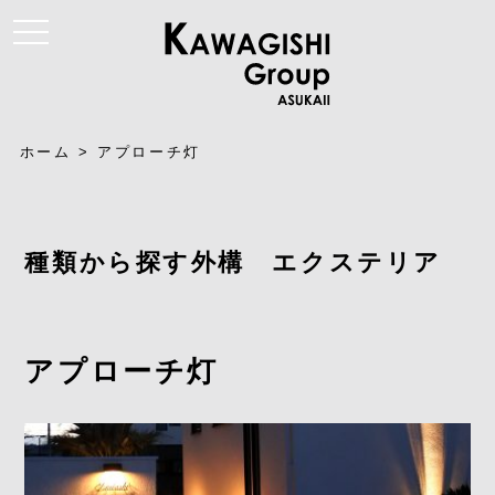
t
o
g
g
l
e
n
a
ホーム
>
アプローチ灯
v
i
g
a
t
i
種類から探す外構 エクステリア
o
n
アプローチ灯