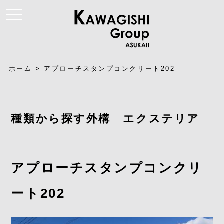
t
o
g
g
l
e
n
a
ホーム
>
アプローチスタンプコンクリート202
v
i
g
a
t
i
種類から探す外構 エクステリア
o
n
アプローチスタンプコンクリ
ート202