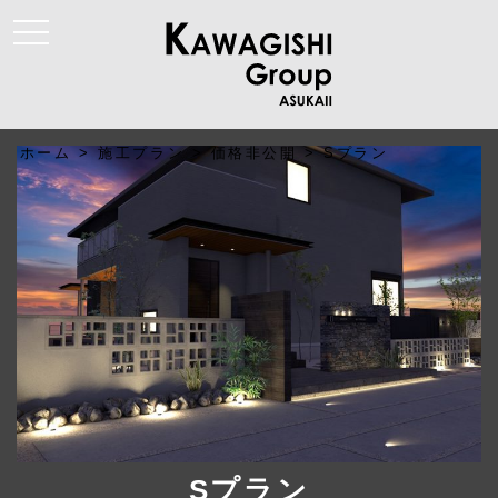
t
o
g
g
l
e
n
a
ホーム
>
施工プラン
>
価格非公開
>
Sプラン
v
i
g
a
t
i
o
n
Sプラン