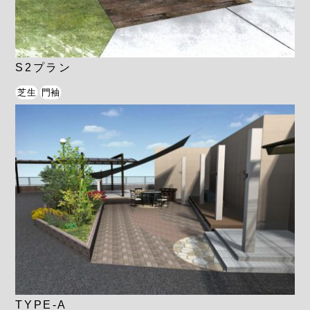
S2プラン
芝生
門袖
TYPE-A