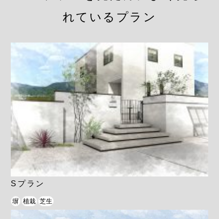
れているプラン
Sプラン
塀
植栽
芝生