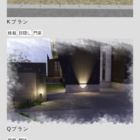
Kプラン
植栽
目隠し
門扉
Qプラン