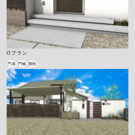
Oプラン
門扉
門袖
階段