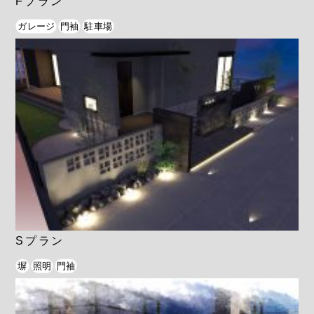
Fプラン
ガレージ
門袖
駐車場
Sプラン
塀
照明
門袖