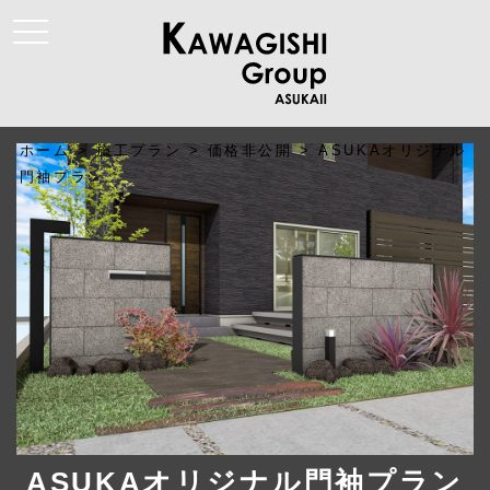
t
o
g
g
l
e
n
a
ホーム
>
施工プラン
>
価格非公開
>
ASUKAオリジナル
v
i
門袖プラン
g
a
t
i
o
n
ASUKAオリジナル門袖プラン