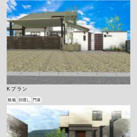
Kプラン
植栽
目隠し
門扉