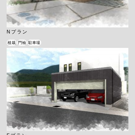
Nプラン
植栽
門袖
駐車場