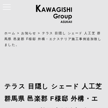
t
o
g
g
l
e
n
a
ホーム
>
お知らせ
>
テラス 目隠し シェード 人工芝 群
v
i
馬県 邑楽郡 F様邸 外構・エクステリア施工事例追加致し
g
ました。
a
t
i
o
n
テラス 目隠し シェード 人工芝
群馬県 邑楽郡 F様邸 外構・エ