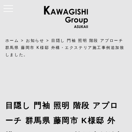
t
o
g
g
l
e
n
a
ホーム
>
お知らせ
>
目隠し 門袖 照明 階段 アプローチ
v
i
群馬県 藤岡市 K様邸 外構・エクステリア施工事例追加致
g
しました。
a
t
i
o
n
目隠し 門袖 照明 階段 アプロ
ーチ 群馬県 藤岡市 K様邸 外