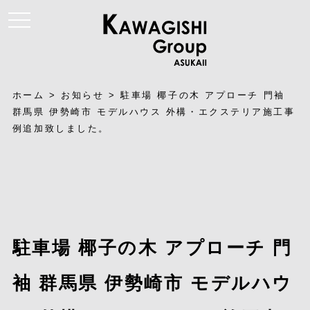
t
o
g
g
l
e
n
a
ホーム
>
お知らせ
>
駐車場 椰子の木 アプローチ 門袖
v
i
群馬県 伊勢崎市 モデルハウス 外構・エクステリア施工事
g
例追加致しました。
a
t
i
o
n
駐車場 椰子の木 アプローチ 門
袖 群馬県 伊勢崎市 モデルハウ