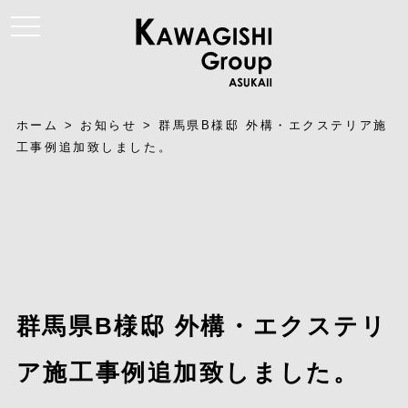
t
o
g
g
l
e
n
a
ホーム
>
お知らせ
>
群馬県B様邸 外構・エクステリア施
v
i
工事例追加致しました。
g
a
t
i
o
n
群馬県B様邸 外構・エクステリ
ア施工事例追加致しました。