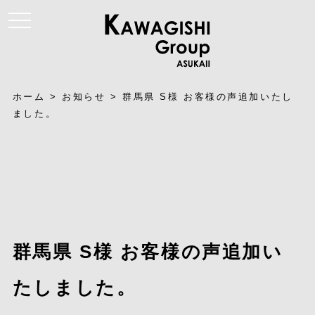
t
o
g
g
l
e
n
a
ホーム
>
お知らせ
>
群馬県 S様 お客様の声追加いたし
v
i
ました。
g
a
t
i
o
n
群馬県 S様 お客様の声追加い
たしました。