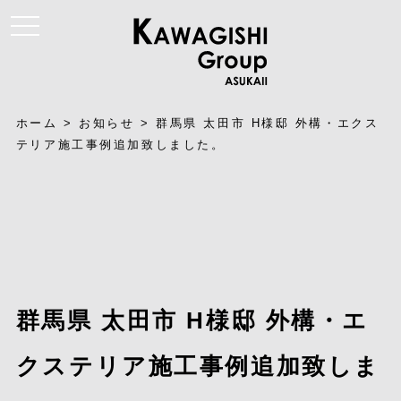
t
o
g
g
l
e
n
a
ホーム
>
お知らせ
>
群馬県 太田市 H様邸 外構・エクス
v
i
テリア施工事例追加致しました。
g
a
t
i
o
n
群馬県 太田市 H様邸 外構・エ
クステリア施工事例追加致しま