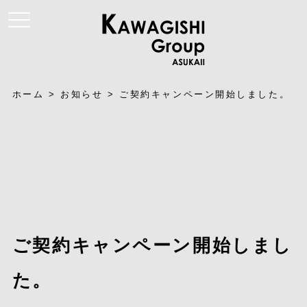
t
o
g
g
l
e
n
a
ホーム
>
お知らせ
>
ご契約キャンペーン開始しました。
v
i
g
a
t
i
o
n
ご契約キャンペーン開始しまし
た。