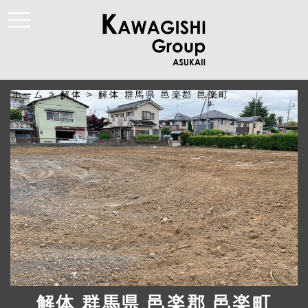
t
o
g
g
l
e
n
a
ホーム
>
解体
>
解体 群馬県 邑楽郡 邑楽町
v
i
g
a
t
i
o
n
解体 群馬県 邑楽郡 邑楽町