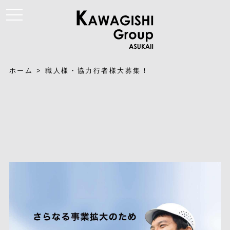
t
o
g
g
l
e
n
a
ホーム
>
職人様・協力行者様大募集！
v
i
g
a
t
i
o
n