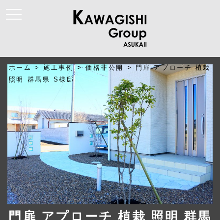
t
o
g
g
l
e
n
a
ホーム
>
施工事例
>
価格非公開
>
門扉 アプローチ 植栽
v
i
照明 群馬県 S様邸
g
a
t
i
o
n
門扉 アプローチ 植栽 照明 群馬