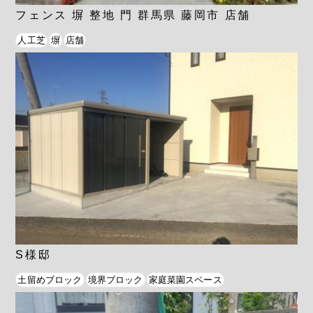
フェンス 塀 整地 門 群馬県 藤岡市 店舗
人工芝
塀
店舗
S様邸
土留めブロック
境界ブロック
家庭菜園スペース