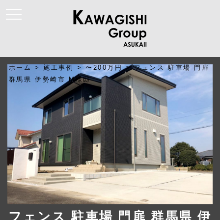
t
o
g
g
l
e
n
a
ホーム
>
施工事例
>
〜200万円
>
フェンス 駐車場 門扉
v
i
群馬県 伊勢崎市 M様邸
g
a
t
i
o
n
フェンス 駐車場 門扉 群馬県 伊