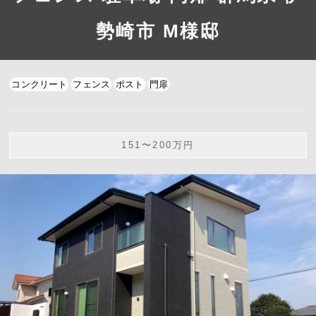
勢崎市 M様邸
コンクリート
フェンス
ポスト
門扉
151〜200万円