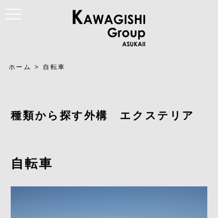
t
o
g
g
l
e
n
a
ホーム
>
自転車
v
i
g
a
t
i
種類から探す外構 エクステリア
o
n
自転車